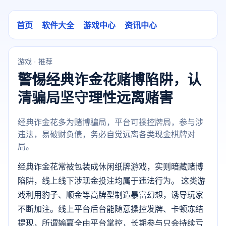
首页
软件大全
游戏中心
资讯中心
游戏 · 推荐
警惕经典诈金花赌博陷阱，认
清骗局坚守理性远离赌害
经典诈金花多为赌博骗局，平台可操控牌局，参与涉
违法，易破财负债，务必自觉远离各类现金棋牌对
局。
经典诈金花常被包装成休闲纸牌游戏，实则暗藏赌博
陷阱，线上线下涉现金投注均属于违法行为。 这类游
戏利用豹子、顺金等高牌型制造暴富幻想，诱导玩家
不断加注。线上平台后台能随意操控发牌、卡顿冻结
提现，所谓输赢全由平台掌控，长期参与只会持续亏