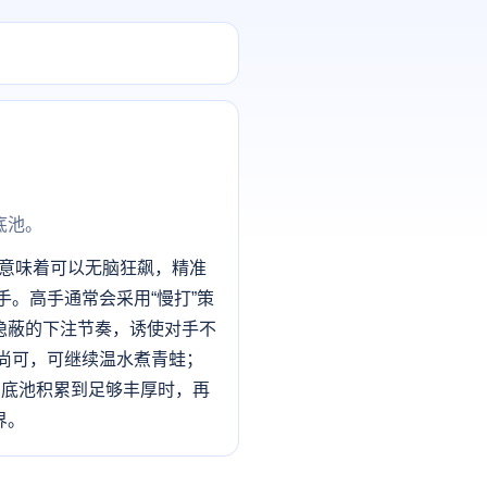
底池。
不意味着可以无脑狂飙，精准
。高手通常会采用“慢打”策
隐蔽的下注节奏，诱使对手不
尚可，可继续温水煮青蛙；
当底池积累到足够丰厚时，再
界。