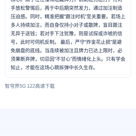
手放松警惕后，再于中后期突然发力，通过加注制造
压迫感。同时，精准把握“跟注时机”至关重要。若场上
多人持续加注，而自身仅持小对子或散牌，盲目跟注
无异于送钱；若对手下注犹豫，则是试探或诈唬的信
号，此时可伺机反制。 最后，严守“炸金花止损”是避
免崩盘的底线。当连续被加注且牌力已达上限时，必
须果断弃牌，切忌因“不甘心”而情绪化上头。只有学会
知止，才能在这场心跳拆弹中长久生存。
智穹界5G 122高速下载