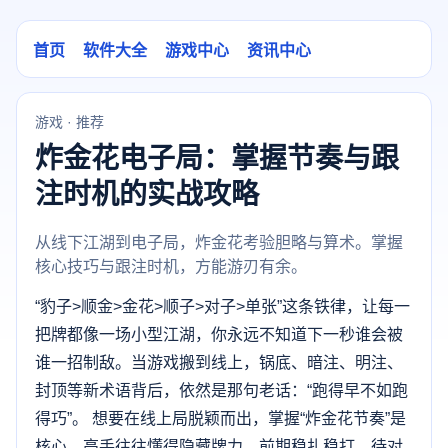
首页
软件大全
游戏中心
资讯中心
游戏 · 推荐
炸金花电子局：掌握节奏与跟
注时机的实战攻略
从线下江湖到电子局，炸金花考验胆略与算术。掌握
核心技巧与跟注时机，方能游刃有余。
“豹子>顺金>金花>顺子>对子>单张”这条铁律，让每一
把牌都像一场小型江湖，你永远不知道下一秒谁会被
谁一招制敌。当游戏搬到线上，锅底、暗注、明注、
封顶等新术语背后，依然是那句老话：“跑得早不如跑
得巧”。 想要在线上局脱颖而出，掌握“炸金花节奏”是
核心。高手往往懂得隐藏牌力，前期稳扎稳打，待对